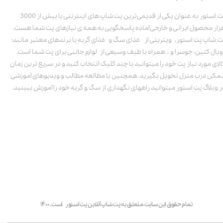
پت استور به عنوان یکی از قدیمی‌ترین پت شاپ های اینترنتی با بیش از 3000
زار محصول ایرانی و خارجی آماده پاسخگویی به همه ی نیازهای پت شما هست.
ت شاپ پت استور، ویترینی از غذای سگ و غذای گربه با برندهای معتبر مانند:
ویال کنین، جوسرا و .. همراه با طیف وسیعی از لوازم جانبی برای پت شما است.
الای مورد نیاز پت خود را میتوانید با چند کلیک انتخاب کنید و در سریع ترین زمان
مکن درب منزل تحویل بگیرید. همچنین با مطالعه مطالب و ویدیوهای آموزشی
ر وبلاگ پت استور میتوانید راههای نگهداری از سگ و گربه خود را آموزش ببینید.
تمام حقوق این سایت متعلق به پت شاپ آنلاین پت استور است. ۱۴۰۰