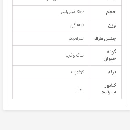
حجم
350 میلی‌لیتر
وزن
400 گرم
جنس ظرف
سرامیک
گونه
سگ و گربه
حیوان
برند
کوکوپت
کشور
ایران
سازنده