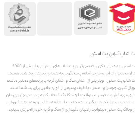
ت شاپ آنلاین پت استور
پت استور به عنوان یکی از قدیمی‌ترین پت شاپ های اینترنتی با بیش از 3000
زار محصول ایرانی و خارجی آماده پاسخگویی به همه ی نیازهای پت شما هست.
ت شاپ پت استور، ویترینی از غذای سگ و غذای گربه با برندهای معتبر مانند:
ویال کنین، جوسرا و .. همراه با طیف وسیعی از لوازم جانبی برای پت شما است.
الای مورد نیاز پت خود را میتوانید با چند کلیک انتخاب کنید و در سریع ترین زمان
مکن درب منزل تحویل بگیرید. همچنین با مطالعه مطالب و ویدیوهای آموزشی
ر وبلاگ پت استور میتوانید راههای نگهداری از سگ و گربه خود را آموزش ببینید.