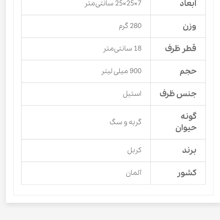
ابعاد
7×25×25 سانتی‌متر
وزن
280 گرم
قطر ظرف
18 سانتی‌متر
حجم
900 میلی لیتر
جنس ظرف
استیل
گونه
گربه و سگ
حیوان
برند
کربل
کشور
آلمان