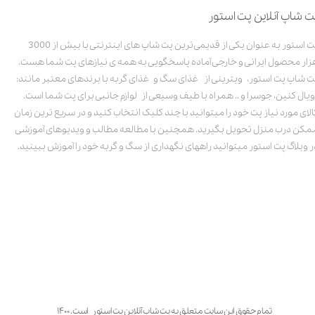
ت شاپ آنلاین پت استور
پت استور به عنوان یکی از قدیمی‌ترین پت شاپ های اینترنتی با بیش از 3000
زار محصول ایرانی و خارجی آماده پاسخگویی به همه ی نیازهای پت شما هست.
ت شاپ پت استور، ویترینی از غذای سگ و غذای گربه با برندهای معتبر مانند:
ویال کنین، جوسرا و .. همراه با طیف وسیعی از لوازم جانبی برای پت شما است.
الای مورد نیاز پت خود را میتوانید با چند کلیک انتخاب کنید و در سریع ترین زمان
مکن درب منزل تحویل بگیرید. همچنین با مطالعه مطالب و ویدیوهای آموزشی
ر وبلاگ پت استور میتوانید راههای نگهداری از سگ و گربه خود را آموزش ببینید.
تمام حقوق این سایت متعلق به پت شاپ آنلاین پت استور است. ۱۴۰۰