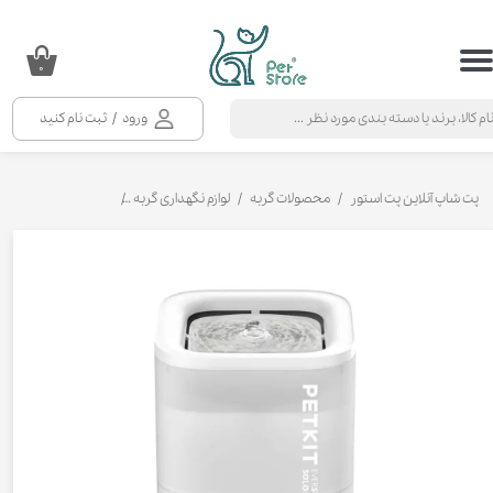
حساب کاربری من
۰
تغییر گذر واژه
ورود
/
ثبت نام کنید
سفارشات
خروج از حساب کاربری
پت شاپ آنلاین پت استور
محصولات گربه
لوازم نگهداری گربه
ظرف آب و غذا گربه