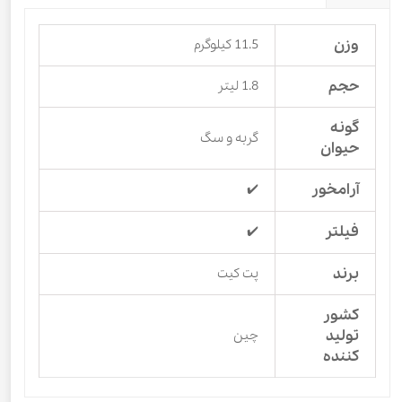
وزن
11.5 کیلوگرم
حجم
1.8 لیتر
گونه
گربه و سگ
حیوان
آرامخور
✔️
فیلتر
✔️
برند
پت کیت
کشور
تولید
چین
کننده