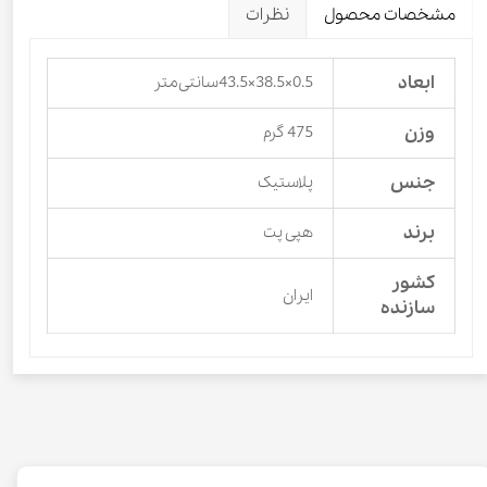
مشخصات محصول
نظرات
ابعاد
0.5×38.5×43.5سانتی‌متر
وزن
475 گرم
جنس
پلاستیک
برند
هپی پت
کشور
ایران
سازنده