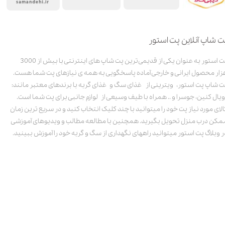
ت شاپ آنلاین پت استور
پت استور به عنوان یکی از قدیمی‌ترین پت شاپ های اینترنتی با بیش از 3000
زار محصول ایرانی و خارجی آماده پاسخگویی به همه ی نیازهای پت شما هست.
ت شاپ پت استور، ویترینی از غذای سگ و غذای گربه با برندهای معتبر مانند:
ویال کنین، جوسرا و .. همراه با طیف وسیعی از لوازم جانبی برای پت شما است.
الای مورد نیاز پت خود را میتوانید با چند کلیک انتخاب کنید و در سریع ترین زمان
مکن درب منزل تحویل بگیرید. همچنین با مطالعه مطالب و ویدیوهای آموزشی
ر وبلاگ پت استور میتوانید راههای نگهداری از سگ و گربه خود را آموزش ببینید.