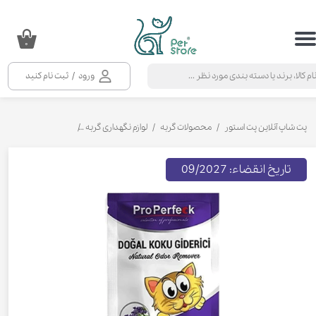
حساب کاربری من
۰
تغییر گذر واژه
ورود
/
ثبت نام کنید
سفارشات
خروج از حساب کاربری
پت شاپ آنلاین پت استور
محصولات گربه
لوازم نگهداری گربه
بوگیر خاک بستر گربه
تاریخ انقضاء: 09/2027