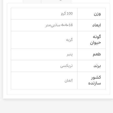
وزن
100 گرم
ابعاد
16×4×4 سانتی‌متر
گونه
گربه
حیوان
طعم
پنیر
برند
تریکسی
کشور
آلمان
سازنده