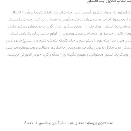
ت شاپ آنلاین پت استور
پت استور به عنوان یکی از قدیمی‌ترین پت شاپ های اینترنتی با بیش از 3000
زار محصول ایرانی و خارجی آماده پاسخگویی به همه ی نیازهای پت شما هست.
ت شاپ پت استور، ویترینی از غذای سگ و غذای گربه با برندهای معتبر مانند:
ویال کنین، جوسرا و .. همراه با طیف وسیعی از لوازم جانبی برای پت شما است.
الای مورد نیاز پت خود را میتوانید با چند کلیک انتخاب کنید و در سریع ترین زمان
مکن درب منزل تحویل بگیرید. همچنین با مطالعه مطالب و ویدیوهای آموزشی
ر وبلاگ پت استور میتوانید راههای نگهداری از سگ و گربه خود را آموزش ببینید.
تمام حقوق این سایت متعلق به پت شاپ آنلاین پت استور است. ۱۴۰۰