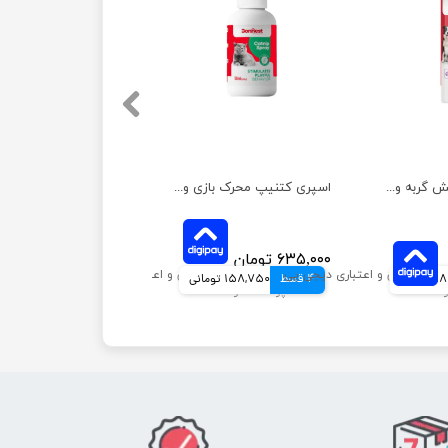
اسپری آرامش بخش گربه و سگ با رایحه گیاه اسطوخودوس حجم 200 میلی لیتر
اسپری کتنیپ محرک بازی و فعالیت گربه بونست حجم 50 میلی لیتر
۶۳۵,۰۰۰ تومان
مانی
4 قسط
158,750 تومانی