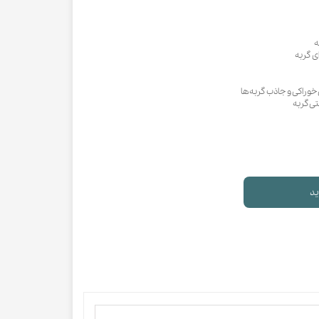
ه
 گربه
وراکی و جاذب گربه‌ها
ی گربه
ید