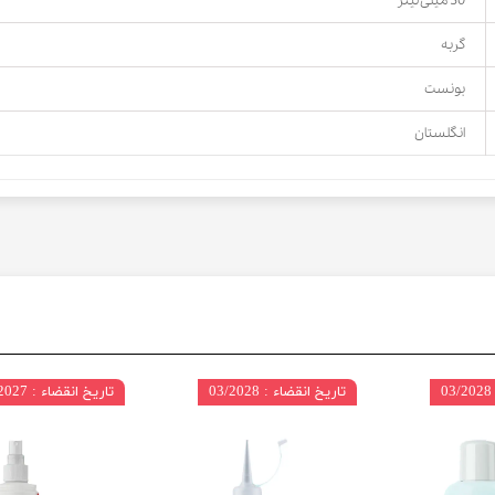
50 میلی لیتر
گربه
بونست
انگلستان
تاریخ انقضاء : 03/2028
تاریخ انقضاء : 3/2027