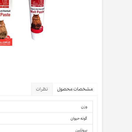
لباس و 
ظرف آب و 
اسکرچر گ
شیشه شی
لباس و ح
مشخصات محصول
نظرات
وزن
گونه حیوان
پروتئین