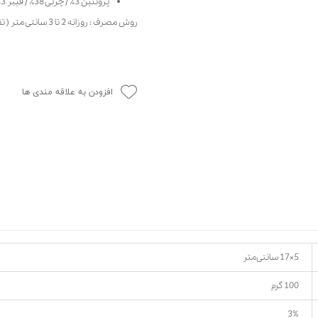
پروتئین 3٪ / چربی 38٪ / فیبر 3٪ / خاکستر 4٪ / رطوبت 22٪
حوله سگ
غذا گربه
روش مصرف : روزانه 2 تا 3 سانتی متر ( تقریبا 2 بند انگشت )
ربه
ر بچه گربه
وله گربه
افزودن به علاقه مندی ها
5×17 سانتی‌متر
100 گرم
3%