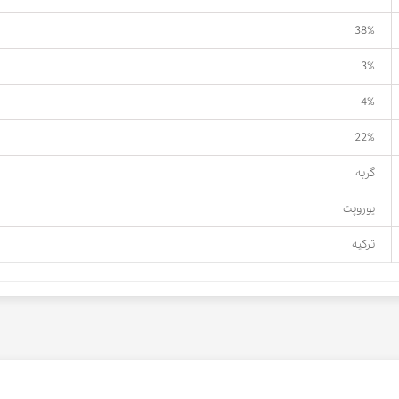
38%
3%
4%
22%
گربه
یوروپت
ترکیه