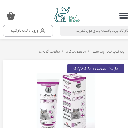
حساب کاربری من
۰
تغییر گذر واژه
ورود
/
ثبت نام کنید
سفارشات
خروج از حساب کاربری
پت شاپ آنلاین پت استور
محصولات گربه
سلامتی گربه
مکمل و ویتامین گربه
خم
تاریخ انقضاء: 07/2025