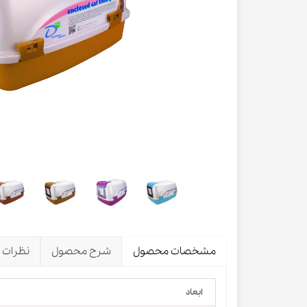
لباس و 
ظرف آب و 
اسکرچر گ
شیشه شی
لباس و ح
مشخصات محصول
شرح محصول
نظرات
ابعاد