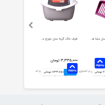
بیلچه خاک گربه مدل مشا هپی پت
ظرف خاک گربه مدل جورج مسقف به همراه بیلچه هپی پت
۳,۳۳۵,۰۰۰ تومان
انی
4 قسط
833,750 تومانی