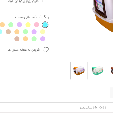
جلوگیری از بوگرفتن ظرف
حوله سگ
غذا گربه
ربه
رنگ
: آبی آسمانی-سفید
ر بچه گربه
وله گربه
افزودن به علاقه مندی ها
35×40×54 سانتی‌متر