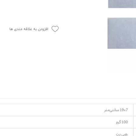
حوله سگ
غذا گربه
ربه
ر بچه گربه
افزودن به علاقه مندی ها
وله گربه
7×19 سانتی‌متر
100 گرم
هپی پت