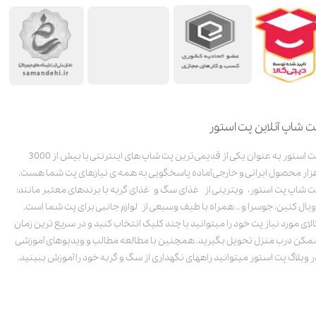
ت شاپ آنلاین پت استور
پت استور به عنوان یکی از قدیمی‌ترین پت شاپ های اینترنتی با بیش از 3000
زار محصول ایرانی و خارجی آماده پاسخگویی به همه ی نیازهای پت شما هست.
ت شاپ پت استور، ویترینی از غذای سگ و غذای گربه با برندهای معتبر مانند:
ویال کنین، جوسرا و .. همراه با طیف وسیعی از لوازم جانبی برای پت شما است.
الای مورد نیاز پت خود را میتوانید با چند کلیک انتخاب کنید و در سریع ترین زمان
مکن درب منزل تحویل بگیرید. همچنین با مطالعه مطالب و ویدیوهای آموزشی
ر وبلاگ پت استور میتوانید راههای نگهداری از سگ و گربه خود را آموزش ببینید.