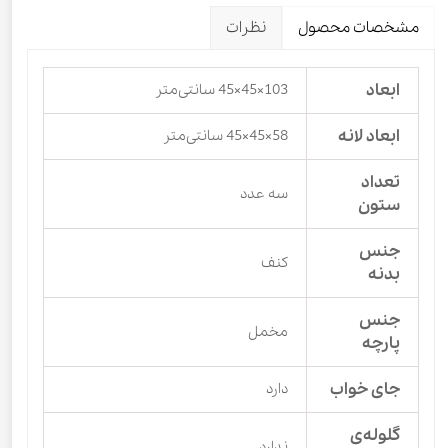
مشخصات محصول
نظرات
ابعاد
103×45×45 سانتی‌متر
ابعاد لانه
58×45×45 سانتی‌متر
تعداد
سه عدد
ستون
جنس
کنف
بدنه
جنس
مخمل
پارچه
جای خواب
دارد
گلوله‌ی
ندارد