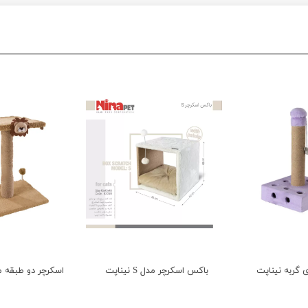
 گربه نیناپت
باکس اسکرچر مدل S نیناپت