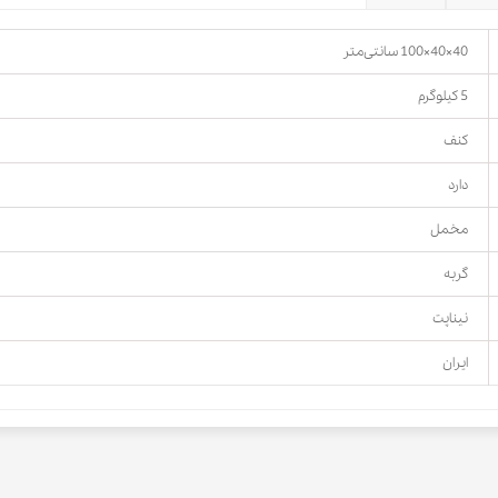
40×40×100 سانتی‌متر
5 کیلوگرم
کنف
دارد
مخمل
گربه
نیناپت
ایران