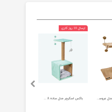
ارسال 10 روز کاری
اسکرچر دو طبقه مدل عروسک دار نیناپت
باکس اسکرچر مدل ساده A نیناپت