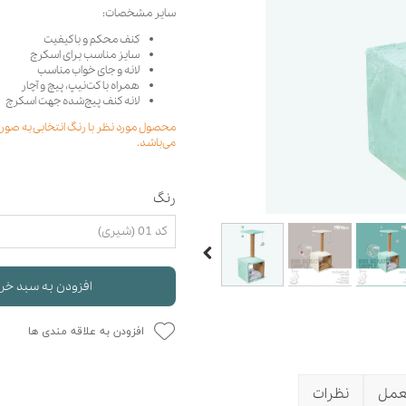
سایر مشخصات:
حوله سگ
غذا گربه
کنف محکم و باکیفیت
ربه
سایز مناسب برای اسکرچ
ر بچه گربه
لانه و جای خواب مناسب
همراه با کت‌نیپ، پیچ و آچار
وله گربه
لانه کنف پیچ‌شده جهت اسکرچ
می‌باشد.
رنگ
کد 01 (شیری)
افزودن به سبد خر
افزودن به علاقه مندی ها
عمل
نظرات