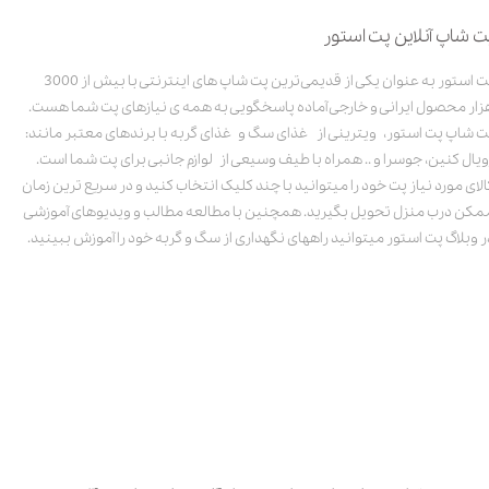
ت شاپ آنلاین پت استور
پت استور به عنوان یکی از قدیمی‌ترین پت شاپ های اینترنتی با بیش از 3000
زار محصول ایرانی و خارجی آماده پاسخگویی به همه ی نیازهای پت شما هست.
ت شاپ پت استور، ویترینی از غذای سگ و غذای گربه با برندهای معتبر مانند:
ویال کنین، جوسرا و .. همراه با طیف وسیعی از لوازم جانبی برای پت شما است.
الای مورد نیاز پت خود را میتوانید با چند کلیک انتخاب کنید و در سریع ترین زمان
مکن درب منزل تحویل بگیرید. همچنین با مطالعه مطالب و ویدیوهای آموزشی
ر وبلاگ پت استور میتوانید راههای نگهداری از سگ و گربه خود را آموزش ببینید.