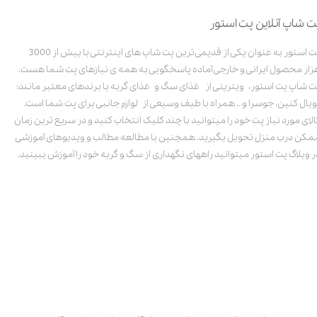
ت شاپ آنلاین پت استور
پت استور به عنوان یکی از قدیمی‌ترین پت شاپ های اینترنتی با بیش از 3000
زار محصول ایرانی و خارجی آماده پاسخگویی به همه ی نیازهای پت شما هست.
ت شاپ پت استور، ویترینی از غذای سگ و غذای گربه با برندهای معتبر مانند:
ویال کنین، جوسرا و .. همراه با طیف وسیعی از لوازم جانبی برای پت شما است.
الای مورد نیاز پت خود را میتوانید با چند کلیک انتخاب کنید و در سریع ترین زمان
مکن درب منزل تحویل بگیرید. همچنین با مطالعه مطالب و ویدیوهای آموزشی
ر وبلاگ پت استور میتوانید راههای نگهداری از سگ و گربه خود را آموزش ببینید.