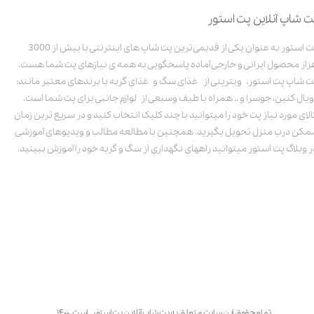
ت شاپ آنلاین پت استور
پت استور به عنوان یکی از قدیمی‌ترین پت شاپ های اینترنتی با بیش از 3000
زار محصول ایرانی و خارجی آماده پاسخگویی به همه ی نیازهای پت شما هست.
ت شاپ پت استور، ویترینی از غذای سگ و غذای گربه با برندهای معتبر مانند:
ویال کنین، جوسرا و .. همراه با طیف وسیعی از لوازم جانبی برای پت شما است.
الای مورد نیاز پت خود را میتوانید با چند کلیک انتخاب کنید و در سریع ترین زمان
مکن درب منزل تحویل بگیرید. همچنین با مطالعه مطالب و ویدیوهای آموزشی
ر وبلاگ پت استور میتوانید راههای نگهداری از سگ و گربه خود را آموزش ببینید.
تمام حقوق این سایت متعلق به پت شاپ آنلاین پت استور است. ۱۴۰۰