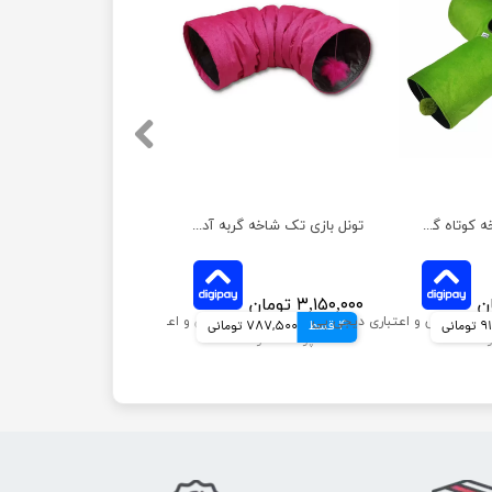
تونل بازی سه شاخه کوتاه گربه آدریاناپت
تونل بازی تک شاخه گربه آدریاناپت
۳,۱۵۰,۰۰۰ تومان
انی
4 قسط
787,500 تومانی