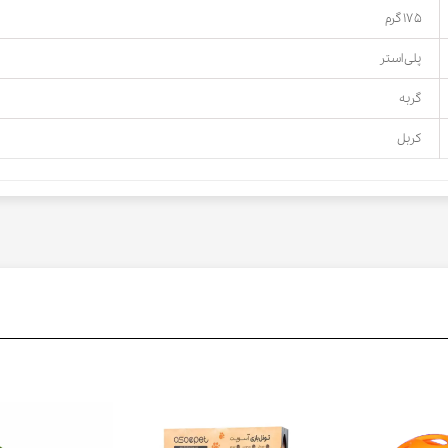
۱۷۵ گرم
پلی استر
گربه
کربل