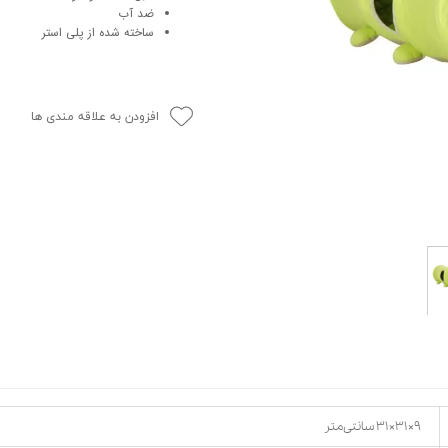
ضد آب
حوله سگ
غذا گربه
ساخته شده از پلی استر
ربه
ر بچه گربه
وله گربه
افزودن به علاقه مندی ها
۹×۳۱×۳۱ سانتی‌متر