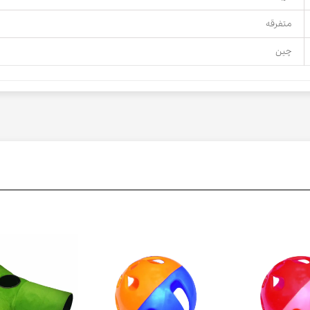
متفرقه
چین