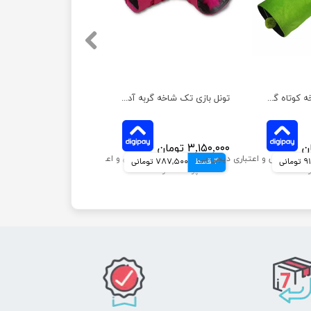
تونل بازی سه شاخه کوتاه گربه آدریاناپت
تونل بازی تک شاخه گربه آدریاناپت
۳,۱۵۰,۰۰۰ تومان
انی
4 قسط
787,500 تومانی