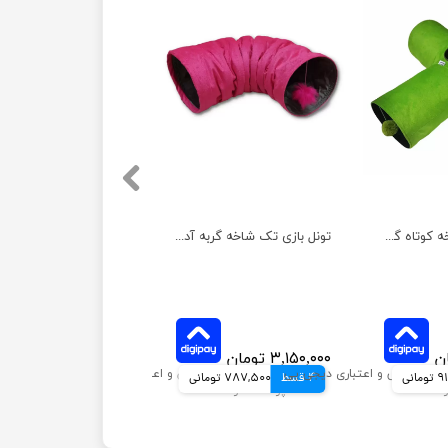
تونل بازی سه شاخه کوتاه گربه آدریاناپت
تونل بازی تک شاخه گربه آدریاناپت
۳,۱۵۰,۰۰۰ تومان
انی
4 قسط
787,500 تومانی