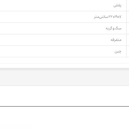
پلاش
۲۲x۱۹x۷ سانتی‌متر
سگ و گربه
متفرقه
چین