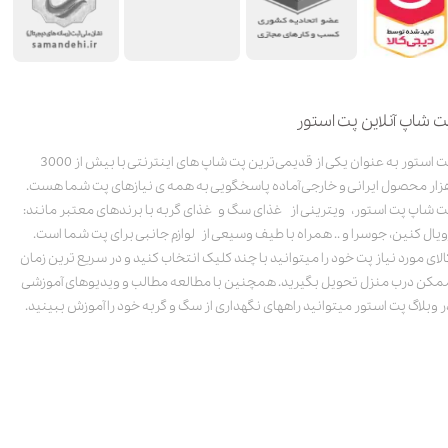
ت شاپ آنلاین پت استور
پت استور به عنوان یکی از قدیمی‌ترین پت شاپ های اینترنتی با بیش از 3000
زار محصول ایرانی و خارجی آماده پاسخگویی به همه ی نیازهای پت شما هست.
ت شاپ پت استور، ویترینی از غذای سگ و غذای گربه با برندهای معتبر مانند:
ویال کنین، جوسرا و .. همراه با طیف وسیعی از لوازم جانبی برای پت شما است.
الای مورد نیاز پت خود را میتوانید با چند کلیک انتخاب کنید و در سریع ترین زمان
مکن درب منزل تحویل بگیرید. همچنین با مطالعه مطالب و ویدیوهای آموزشی
ر وبلاگ پت استور میتوانید راههای نگهداری از سگ و گربه خود را آموزش ببینید.