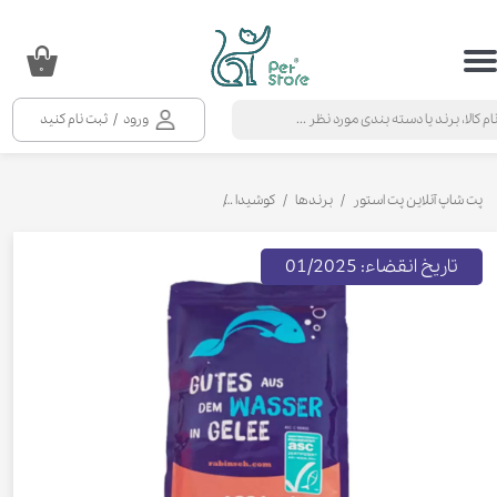
حساب کاربری من
۰
تغییر گذر واژه
ورود
/
ثبت نام کنید
سفارشات
خروج از حساب کاربری
پت شاپ آنلاین پت استور
برندها
کوشیدا
پوچ گربه کوشیدا با طعم ماهی سالمون وزن 85 
تاریخ انقضاء: 01/2025