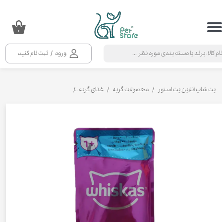
حساب کاربری من
۰
تغییر گذر واژه
ورود
/
ثبت نام کنید
سفارشات
خروج از حساب کاربری
پت شاپ آنلاین پت استور
محصولات گربه
غذای گربه
کنسرو و پوچ و غذای تر گربه