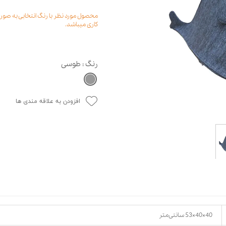
حوله سگ
غذا گربه
کاری میباشد.
ربه
ر بچه گربه
وله گربه
رنگ
: طوسی
افزودن به علاقه مندی ها
40×40×53 سانتی‌متر