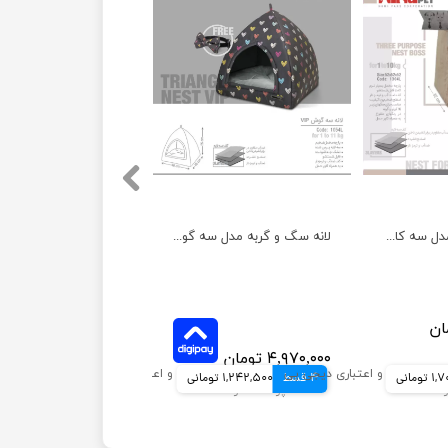
لانه سگ و گربه مدل سه کاره باس نیناپت
لانه سگ و گربه مدل سه گوش وی آی پی نیناپت
۴,۹۷۰,۰۰۰ تومان
ومانی
4 قسط
1,242,500 تومانی