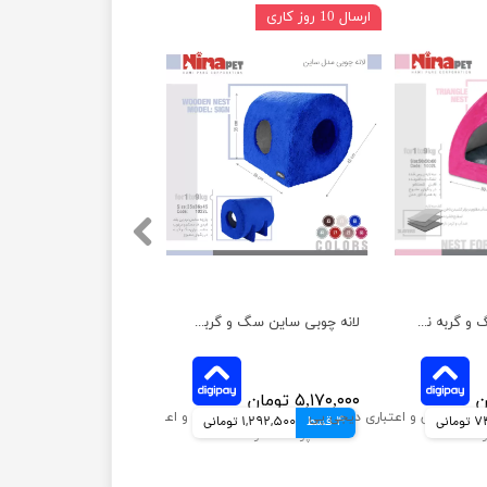
ارسال 10 روز کاری
لانه سه گوش سگ و گربه نیناپت
لانه چوبی ساین سگ و گربه نیناپت
۵,۱۷۰,۰۰۰ تومان
مانی
4 قسط
1,292,500 تومانی