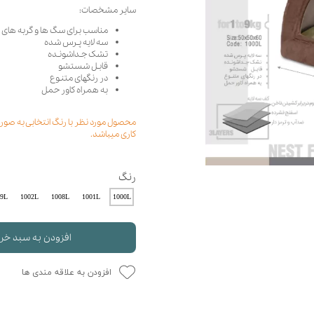
سایر مشخصات:
حوله سگ
غذا گربه
مناسب برای سگ ها و گربه های 1 تا 9 کیلوگرم
ربه
سه لایه پـرس شده
ر بچه گربه
تشک جـداشونـده
قابـل شستشو
وله گربه
در رنگهای متنـوع
به همراه کاور حمل
کاری میباشد.
رنگ
09L
1002L
1008L
1001L
1000L
افزودن به سبد خر
افزودن به علاقه مندی ها