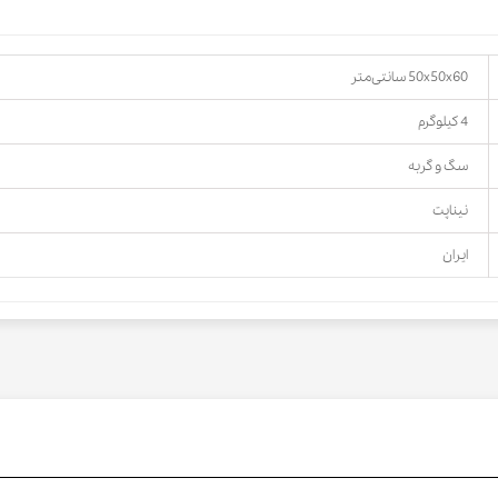
50x50x60 سانتی‌متر
4 کیلوگرم
سگ و گربه
نیناپت
ایران