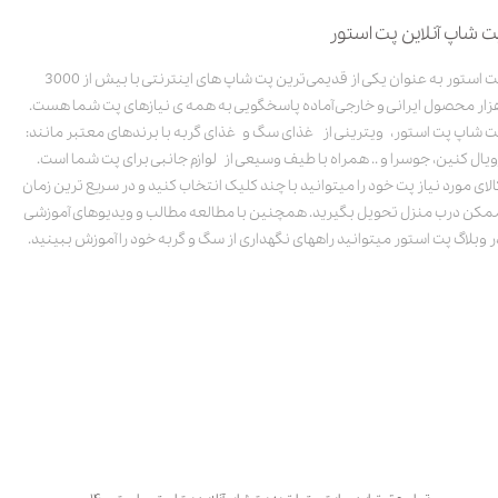
ت شاپ آنلاین پت استور
پت استور به عنوان یکی از قدیمی‌ترین پت شاپ های اینترنتی با بیش از 3000
زار محصول ایرانی و خارجی آماده پاسخگویی به همه ی نیازهای پت شما هست.
ت شاپ پت استور، ویترینی از غذای سگ و غذای گربه با برندهای معتبر مانند:
ویال کنین، جوسرا و .. همراه با طیف وسیعی از لوازم جانبی برای پت شما است.
الای مورد نیاز پت خود را میتوانید با چند کلیک انتخاب کنید و در سریع ترین زمان
مکن درب منزل تحویل بگیرید. همچنین با مطالعه مطالب و ویدیوهای آموزشی
ر وبلاگ پت استور میتوانید راههای نگهداری از سگ و گربه خود را آموزش ببینید.