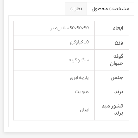
مشخصات محصول
نظرات
ابعاد
50×50×50 سانتی‌متر
وزن
10 کیلوگرم
گونه
سگ و گربه
حیوان
جنس
پارچه ابری
برند
هیواپت
کشور مبدا
ایران
برند