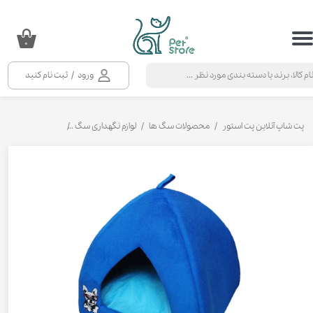
حساب کاربری من
۰
تغییر گذر واژه
ورود
/
ثبت نام کنید
سفارشات
خروج از حساب کاربری
پت شاپ آنلاین پت استور
محصولات سگ ها
لوازم نگهداری سگ
تشک و تخت سگ