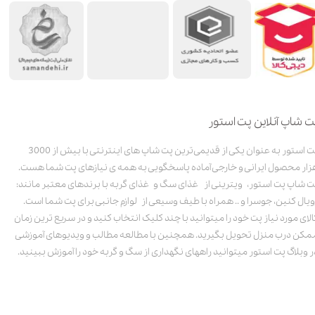
ت شاپ آنلاین پت استور
پت استور به عنوان یکی از قدیمی‌ترین پت شاپ های اینترنتی با بیش از 3000
زار محصول ایرانی و خارجی آماده پاسخگویی به همه ی نیازهای پت شما هست.
ت شاپ پت استور، ویترینی از غذای سگ و غذای گربه با برندهای معتبر مانند:
ویال کنین، جوسرا و .. همراه با طیف وسیعی از لوازم جانبی برای پت شما است.
الای مورد نیاز پت خود را میتوانید با چند کلیک انتخاب کنید و در سریع ترین زمان
مکن درب منزل تحویل بگیرید. همچنین با مطالعه مطالب و ویدیوهای آموزشی
ر وبلاگ پت استور میتوانید راههای نگهداری از سگ و گربه خود را آموزش ببینید.