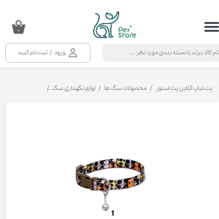
حساب کاربری من
۰
تغییر گذر واژه
ورود
/
ثبت نام کنید
سفارشات
خروج از حساب کاربری
پت شاپ آنلاین پت استور
محصولات سگ ها
لوازم نگهداری سگ
قلاده‌ و لید سگ