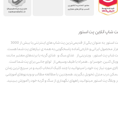
ت شاپ آنلاین پت استور
پت استور به عنوان یکی از قدیمی‌ترین پت شاپ های اینترنتی با بیش از 3000
زار محصول ایرانی و خارجی آماده پاسخگویی به همه ی نیازهای پت شما هست.
ت شاپ پت استور، ویترینی از غذای سگ و غذای گربه با برندهای معتبر مانند:
ویال کنین، جوسرا و .. همراه با طیف وسیعی از لوازم جانبی برای پت شما است.
الای مورد نیاز پت خود را میتوانید با چند کلیک انتخاب کنید و در سریع ترین زمان
مکن درب منزل تحویل بگیرید. همچنین با مطالعه مطالب و ویدیوهای آموزشی
ر وبلاگ پت استور میتوانید راههای نگهداری از سگ و گربه خود را آموزش ببینید.