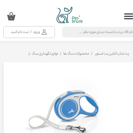
حساب کاربری من
۰
تغییر گذر واژه
ورود
/
ثبت نام کنید
سفارشات
خروج از حساب کاربری
پت شاپ آنلاین پت استور
محصولات سگ ها
لوازم نگهداری سگ
قلاده‌ و لید سگ