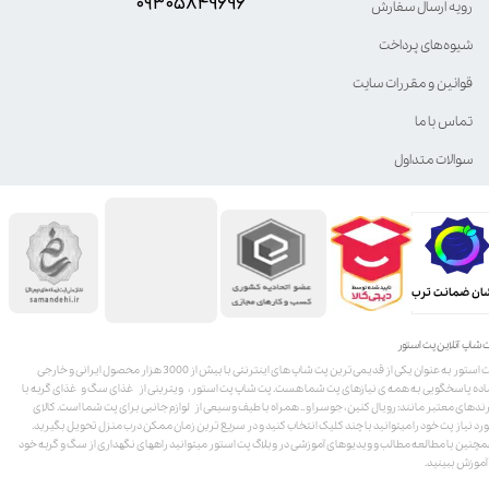
۰۹۳۰۵8۴9696
رویه ارسال سفارش
شیوه‌های پرداخت
قوانین و مقررات سایت
تماس با ما
سوالات متداول
ان ضمانت ترب
 شاپ آنلاین پت استور
پت استور به عنوان یکی از قدیمی‌ترین پت شاپ های اینترنتی با بیش از 3000 هزار محصول ایرانی و خارجی
اده پاسخگویی به همه ی نیازهای پت شما هست. پت شاپ پت استور، ویترینی از غذای سگ و غذای گربه با
ندهای معتبر مانند: رویال کنین، جوسرا و .. همراه با طیف وسیعی از لوازم جانبی برای پت شما است. کالای
رد نیاز پت خود را میتوانید با چند کلیک انتخاب کنید و در سریع ترین زمان ممکن درب منزل تحویل بگیرید.
چنین با مطالعه مطالب و ویدیوهای آموزشی در وبلاگ پت استور میتوانید راههای نگهداری از سگ و گربه خود
 آموزش ببینید.