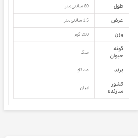
طول
60 سانتی‌متر
عرض
1.5 سانتی‌متر
وزن
200 گرم
گونه
سگ
حیوان
برند
مد کاو
کشور
ایران
سازنده