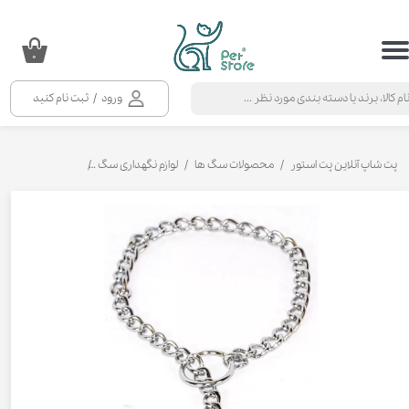
حساب کاربری من
۰
تغییر گذر واژه
ورود
/
ثبت نام کنید
سفارشات
خروج از حساب کاربری
پت شاپ آنلاین پت استور
محصولات سگ ها
لوازم نگهداری سگ
قلاده‌ و لید سگ