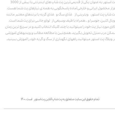
پت استور به عنوان یکی از قدیمی‌ترین پت شاپ های اینترنتی با بیش از 3000
زار محصول ایرانی و خارجی آماده پاسخگویی به همه ی نیازهای پت شما هست.
ت شاپ پت استور، ویترینی از غذای سگ و غذای گربه با برندهای معتبر مانند:
ویال کنین، جوسرا و .. همراه با طیف وسیعی از لوازم جانبی برای پت شما است.
الای مورد نیاز پت خود را میتوانید با چند کلیک انتخاب کنید و در سریع ترین زمان
مکن درب منزل تحویل بگیرید. همچنین با مطالعه مطالب و ویدیوهای آموزشی
ر وبلاگ پت استور میتوانید راههای نگهداری از سگ و گربه خود را آموزش ببینید.
تمام حقوق این سایت متعلق به پت شاپ آنلاین پت استور است. ۱۴۰۰