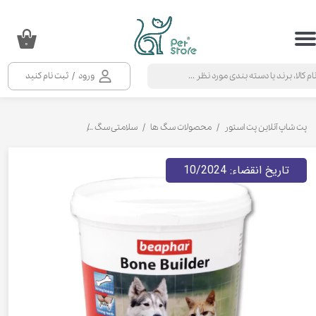
حساب کاربری من
۰
تغییر گذر واژه
ورود
/
ثبت نام کنید
سفارشات
خروج از حساب کاربری
پت شاپ آنلاین پت استور
محصولات سگ ها
سلامتی سگ
مکمل و ویتامین سگ
تاریخ انقضاء: 10/2024