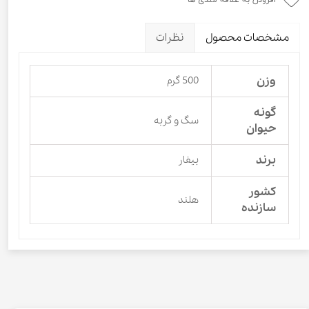
افزودن به علاقه مندی ها
مشخصات محصول
نظرات
وزن
500 گرم
گونه
سگ و گربه
حیوان
برند
بیفار
کشور
هلند
سازنده