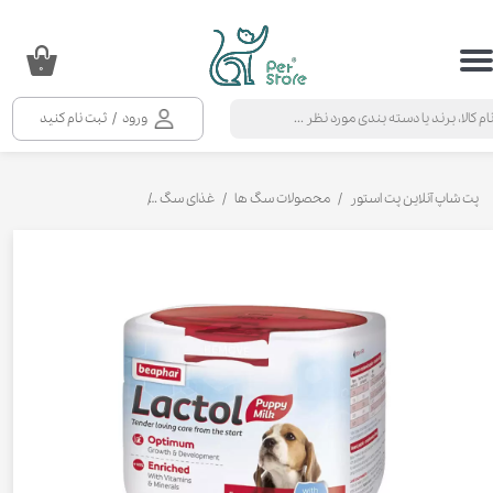
حساب کاربری من
۰
تغییر گذر واژه
ورود
/
ثبت نام کنید
سفارشات
خروج از حساب کاربری
پت شاپ آنلاین پت استور
محصولات سگ ها
غذای سگ
شیر خشک توله سگ
شی