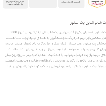
ت شاپ آنلاین پت استور
پت استور به عنوان یکی از قدیمی‌ترین پت شاپ های اینترنتی با بیش از 3000
زار محصول ایرانی و خارجی آماده پاسخگویی به همه ی نیازهای پت شما هست.
ت شاپ پت استور، ویترینی از غذای سگ و غذای گربه با برندهای معتبر مانند:
ویال کنین، جوسرا و .. همراه با طیف وسیعی از لوازم جانبی برای پت شما است.
الای مورد نیاز پت خود را میتوانید با چند کلیک انتخاب کنید و در سریع ترین زمان
مکن درب منزل تحویل بگیرید. همچنین با مطالعه مطالب و ویدیوهای آموزشی
ر وبلاگ پت استور میتوانید راههای نگهداری از سگ و گربه خود را آموزش ببینید.