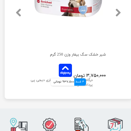
قرص مولتی ویتامین گربه بیفار مدل تاپ تن تعداد 180 عددی
شیر خشک سگ بیفار وزن 250 گرم
۳,۷۵۰,۰۰۰ تومان
4 قسط
937,500 تومانی