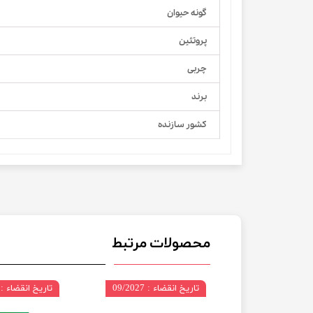
گونه حیوان
پروتئین
چربی
برند
کشور سازنده
محصولات مرتبط
 03/2027
تاریخ انقضاء : 09/2027
تاریخ انقضاء : 08/2027