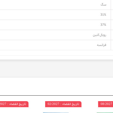
سگ
31%
37%
رویال کنین
فرانسه
تاریخ انقضاء : 02/2027
تاریخ انقضاء : 09/2027