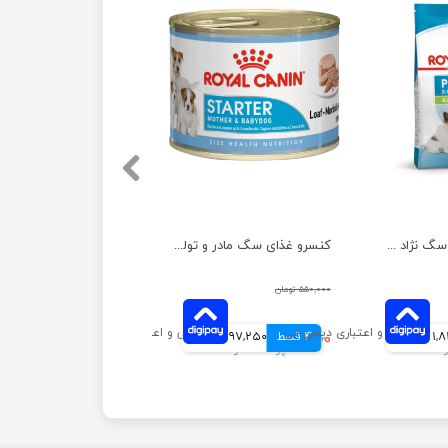
غذای خشک توله سگ نژاد کوچک رویال کنین ایکس اسمال وزن ۱.۵ کیلوگرم
کنسرو غذای سگ مادر و توله استارتر رویال کنین وزن ۱۹۵ گرم
۵۵۰,۰۰۰ تومان
ومانی
4 قسط
۳۸۹,۰۰۰ تومان
97,250 تومانی