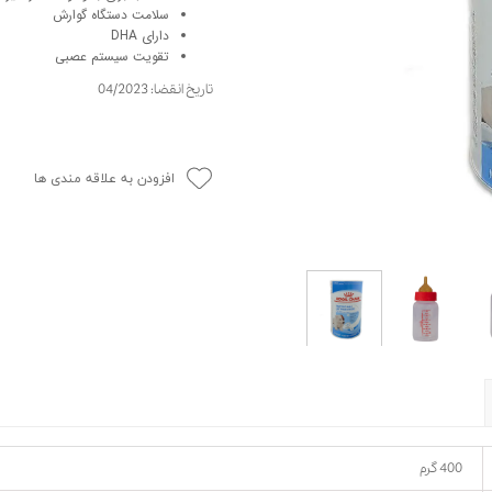
سلامت دستگاه گوارش
حوله سگ
غذا گربه
دارای DHA
ربه
تقویت سیستم عصبی
ر بچه گربه
تاریخ انقضا: 04/2023
وله گربه
افزودن به علاقه مندی ها
400 گرم