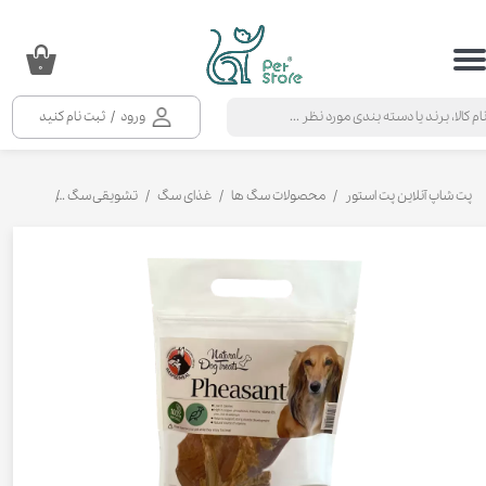
حساب کاربری من
۰
تغییر گذر واژه
ورود
/
ثبت نام کنید
سفارشات
خروج از حساب کاربری
پت شاپ آنلاین پت استور
محصولات سگ ها
غذای سگ
تشویقی سگ
تشویقی سگ 