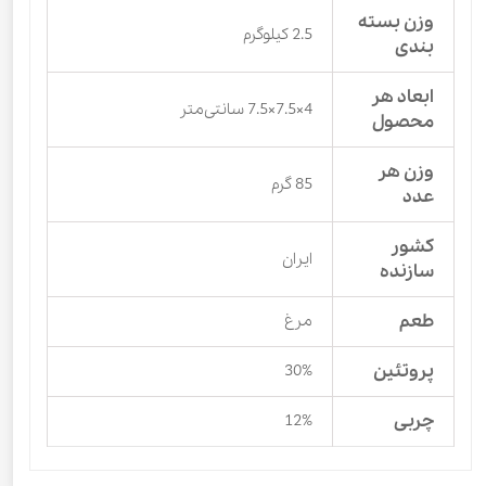
وزن بسته
2.5 کیلوگرم
بندی
ابعاد هر
4×7.5×7.5 سانتی‌متر
محصول
وزن هر
85 گرم
عدد
کشور
ایران
سازنده
طعم
مرغ
پروتئین
30%
چربی
12%