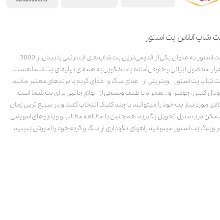
ت شاپ آنلاین پت استور
پت استور به عنوان یکی از قدیمی‌ترین پت شاپ های اینترنتی با بیش از 3000
زار محصول ایرانی و خارجی آماده پاسخگویی به همه ی نیازهای پت شما هست.
ت شاپ پت استور، ویترینی از غذای سگ و غذای گربه با برندهای معتبر مانند:
ویال کنین، جوسرا و .. همراه با طیف وسیعی از لوازم جانبی برای پت شما است.
الای مورد نیاز پت خود را میتوانید با چند کلیک انتخاب کنید و در سریع ترین زمان
مکن درب منزل تحویل بگیرید. همچنین با مطالعه مطالب و ویدیوهای آموزشی
ر وبلاگ پت استور میتوانید راههای نگهداری از سگ و گربه خود را آموزش ببینید.