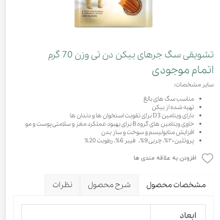
تشویقی سگ جرهای بیکن دن تی وزن 70 گرم
اتمام موجودی
سایر مشخصات:
مناسب سگ های بالغ
تهیه شده از بیکن
دارای ویتامین D3 برای تقویت استخوان ها و دندان ها
حاوی ویتامین های گروه B برای بهبود عملکرد مغز و سلامتی پوست و مو
افزایش متابولیسم و سوخت و ساز بدن
پروتئین ۲۰%، چربی 9%، فیبر 6%، رطوبت 20%
افزودن به علاقه مندی ها
مشخصات محصول
شرح محصول
نظرات
ابعاد