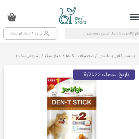
حساب کاربری من
۰
تغییر گذر واژه
ورود
/
ثبت نام کنید
سفارشات
خروج از حساب کاربری
پت شاپ آنلاین پت استور
محصولات سگ ها
غذای سگ
تشویقی سگ
تشویقی سگ
تاریخ انقضاء: 9/2022