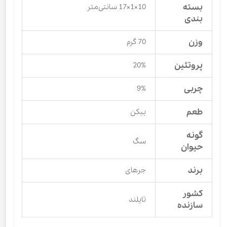
بسته
10×1×17 سانتی‌متر
بندی
وزن
70 گرم
پروتئین
20%
چربی
9%
طعم
بیکن
گونه
سگ
حیوان
برند
جرهای
کشور
تایلند
سازنده