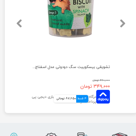
تشویقی بیسکوییت با طعم سیب و موز سگ دودوتی وزن 150 گرم
تشویقی بیسکوییت سگ دودوتی مدل اسفناج وزن 150 گرم
۴۲۰,۰۰۰ تومان
۳۴۹,۰۰۰ تومان
4 قسط
87,250 تومانی