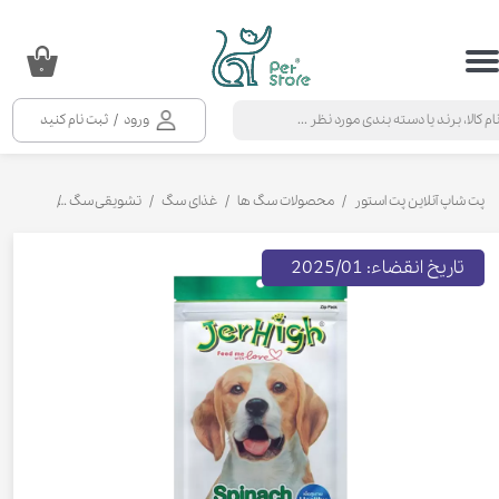
حساب کاربری من
۰
تغییر گذر واژه
ورود
/
ثبت نام کنید
سفارشات
خروج از حساب کاربری
پت شاپ آنلاین پت استور
محصولات سگ ها
غذای سگ
تشویقی سگ
تشویقی مد
تاریخ انقضاء: 2025/01