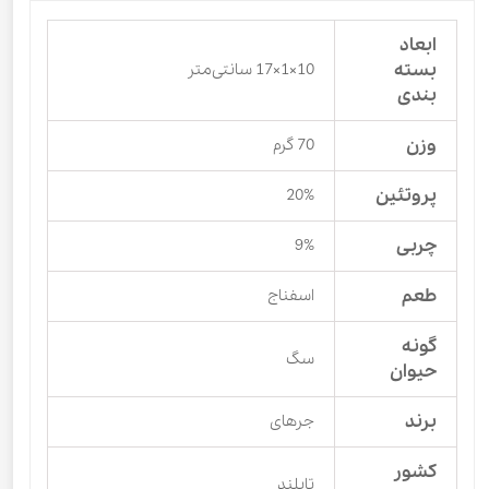
ابعاد
بسته
10×1×17 سانتی‌متر
بندی
وزن
70 گرم
پروتئین
20%
چربی
9%
طعم
اسفناج
گونه
سگ
حیوان
برند
جرهای
کشور
تایلند