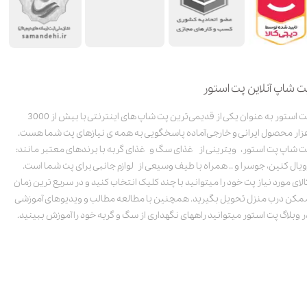
ت شاپ آنلاین پت استور
پت استور به عنوان یکی از قدیمی‌ترین پت شاپ های اینترنتی با بیش از 3000
زار محصول ایرانی و خارجی آماده پاسخگویی به همه ی نیازهای پت شما هست.
ت شاپ پت استور، ویترینی از غذای سگ و غذای گربه با برندهای معتبر مانند:
ویال کنین، جوسرا و .. همراه با طیف وسیعی از لوازم جانبی برای پت شما است.
الای مورد نیاز پت خود را میتوانید با چند کلیک انتخاب کنید و در سریع ترین زمان
مکن درب منزل تحویل بگیرید. همچنین با مطالعه مطالب و ویدیوهای آموزشی
ر وبلاگ پت استور میتوانید راههای نگهداری از سگ و گربه خود را آموزش ببینید.