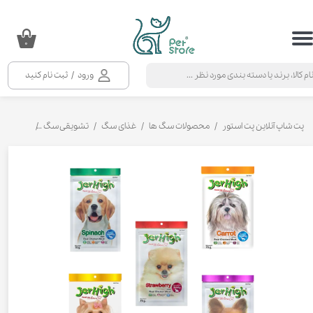
حساب کاربری من
۰
تغییر گذر واژه
ورود
/
ثبت نام کنید
سفارشات
خروج از حساب کاربری
پت شاپ آنلاین پت استور
محصولات سگ ها
غذای سگ
تشویقی سگ
بسته تشویقی سگ جره