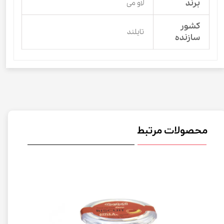
برند
لاو می
کشور
تایلند
سازنده
محصولات مرتبط