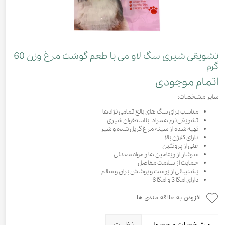
تشویقی شیری سگ لاو می با طعم گوشت مرغ وزن 60
گرم
اتمام موجودی
سایر مشخصات:
مناسب برای سگ های بالغ تمامی نژادها
تشویقی نرم همراه با استخوان شیری
تهیه شده از سینه مرغ گریل شده و شیر
دارای کلاژن بالا
غنی از پروتئین
سرشار از ویتامین ها و مواد معدنی
حمایت از سلامت مفاصل
پشتیبانی از پوست و پوشش براق و سالم
دارای امگا 3 و امگا 6
افزودن به علاقه مندی ها