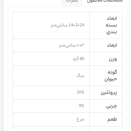
مشخصات محصول
نظرات
ابعاد
بسته
24×2×14 سانتی‌متر
بندی
ابعاد
۲×۱۰ سانتی‌متر
وزن
60 گرم
گونه
سگ
حیوان
پروتئین
20%
چربی
9%
طعم
مرغ