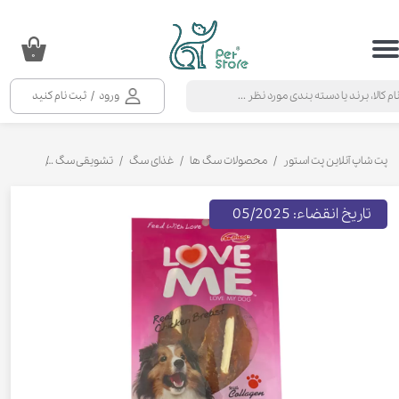
حساب کاربری من
۰
تغییر گذر واژه
ورود
/
ثبت نام کنید
سفارشات
خروج از حساب کاربری
پت شاپ آنلاین پت استور
محصولات سگ ها
غذای سگ
تشویقی سگ
تشویقی شی
تاریخ انقضاء: 05/2025