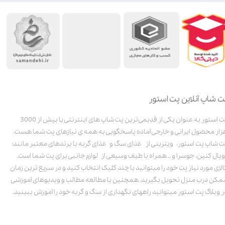
ت شاپ آنلاین پت استور
پت استور به عنوان یکی از قدیمی‌ترین پت شاپ های اینترنتی با بیش از 3000
زار محصول ایرانی و خارجی آماده پاسخگویی به همه ی نیازهای پت شما هست.
ت شاپ پت استور، ویترینی از غذای سگ و غذای گربه با برندهای معتبر مانند:
ویال کنین، جوسرا و .. همراه با طیف وسیعی از لوازم جانبی برای پت شما است.
الای مورد نیاز پت خود را میتوانید با چند کلیک انتخاب کنید و در سریع ترین زمان
مکن درب منزل تحویل بگیرید. همچنین با مطالعه مطالب و ویدیوهای آموزشی
ر وبلاگ پت استور میتوانید راههای نگهداری از سگ و گربه خود را آموزش ببینید.