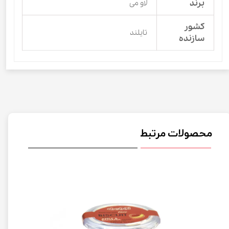
برند
لاو می
کشور
تایلند
سازنده
محصولات مرتبط