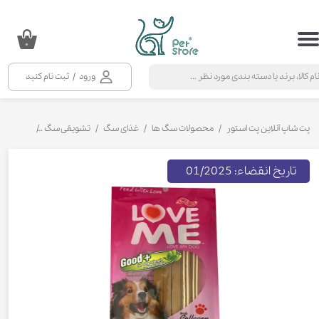
حساب کاربری من
۰
تغییر گذر واژه
ورود
/
ثبت نام کنید
سفارشات
خروج از حساب کاربری
پت شاپ آنلاین پت استور
محصولات سگ ها
غذای سگ
تشویقی سگ
تشویقی سا
تاریخ انقضاء: 01/2025