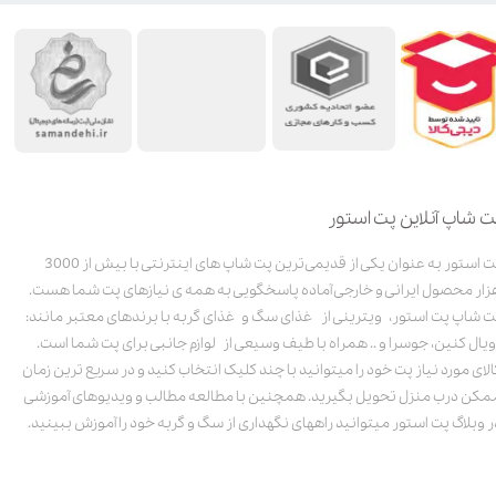
ت شاپ آنلاین پت استور
پت استور به عنوان یکی از قدیمی‌ترین پت شاپ های اینترنتی با بیش از 3000
زار محصول ایرانی و خارجی آماده پاسخگویی به همه ی نیازهای پت شما هست.
ت شاپ پت استور، ویترینی از غذای سگ و غذای گربه با برندهای معتبر مانند:
ویال کنین، جوسرا و .. همراه با طیف وسیعی از لوازم جانبی برای پت شما است.
الای مورد نیاز پت خود را میتوانید با چند کلیک انتخاب کنید و در سریع ترین زمان
مکن درب منزل تحویل بگیرید. همچنین با مطالعه مطالب و ویدیوهای آموزشی
ر وبلاگ پت استور میتوانید راههای نگهداری از سگ و گربه خود را آموزش ببینید.