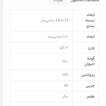
مشخصات محصول
نظرات
ابعاد
بسته
24×2×14 سانتی‌متر
بندی
ابعاد
۲×۱۰ سانتی‌متر
وزن
۸۰ گرم
گونه
سگ
حیوان
پروتئین
20%
چربی
9%
طعم
جگر