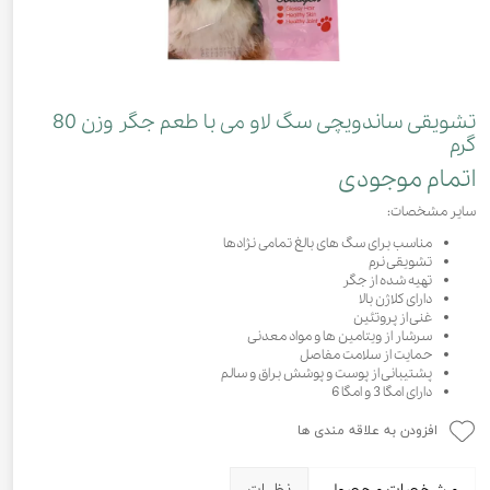
تشویقی ساندویچی سگ لاو می با طعم جگر وزن 80
گرم
اتمام موجودی
سایر مشخصات:
مناسب برای سگ های بالغ تمامی نژادها
تشویقی نرم
تهیه شده از جگر
دارای کلاژن بالا
غنی از پروتئین
سرشار از ویتامین ها و مواد معدنی
حمایت از سلامت مفاصل
پشتیبانی از پوست و پوشش براق و سالم
دارای امگا 3 و امگا 6
افزودن به علاقه مندی ها