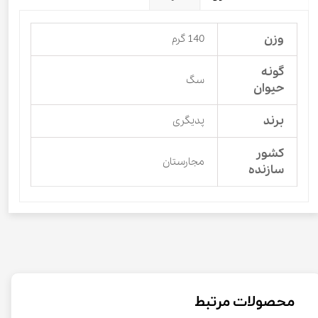
وزن
140 گرم
گونه
سگ
حیوان
برند
پدیگری
کشور
مجارستان
سازنده
محصولات مرتبط