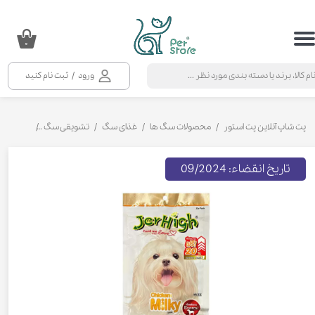
حساب کاربری من
۰
تغییر گذر واژه
ورود
/
ثبت نام کنید
سفارشات
خروج از حساب کاربری
پت شاپ آنلاین پت استور
محصولات سگ ها
غذای سگ
تشویقی سگ
تشویقی سگ
تاریخ انقضاء: 09/2024