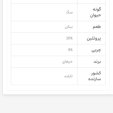
گونه
سگ
حیوان
طعم
بیکن
پروتئین
20%
چربی
9%
برند
جرهای
کشور
تایلند
سازنده