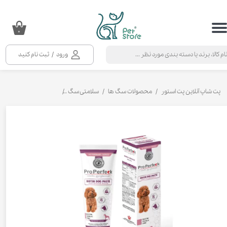
حساب کاربری من
۰
تغییر گذر واژه
ورود
/
ثبت نام کنید
سفارشات
خروج از حساب کاربری
پت شاپ آنلاین پت استور
محصولات سگ ها
سلامتی سگ
مکمل و ویتامین سگ