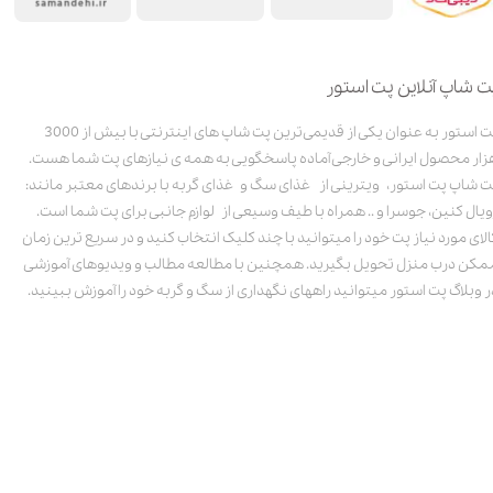
ت شاپ آنلاین پت استور
پت استور به عنوان یکی از قدیمی‌ترین پت شاپ های اینترنتی با بیش از 3000
زار محصول ایرانی و خارجی آماده پاسخگویی به همه ی نیازهای پت شما هست.
ت شاپ پت استور، ویترینی از غذای سگ و غذای گربه با برندهای معتبر مانند:
ویال کنین، جوسرا و .. همراه با طیف وسیعی از لوازم جانبی برای پت شما است.
الای مورد نیاز پت خود را میتوانید با چند کلیک انتخاب کنید و در سریع ترین زمان
مکن درب منزل تحویل بگیرید. همچنین با مطالعه مطالب و ویدیوهای آموزشی
ر وبلاگ پت استور میتوانید راههای نگهداری از سگ و گربه خود را آموزش ببینید.