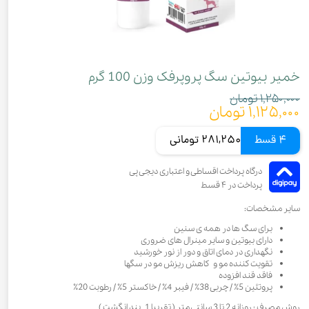
خمیر بیوتین سگ پروپرفک وزن 100 گرم
۱,۲۵۰,۰۰۰ تومان
۱,۱۲۵,۰۰۰ تومان
4 قسط
281,250 تومانی
سایر مشخصات:
برای سگ ها در همه ی سنین
دارای بیوتین و سایر مینرال های ضروری
نگهداری در دمای اتاق و دور از نور خورشید
تقویت کننده مو و کاهش ریزش مو در سگها
فاقد قند افزوده
پروتئین 5٪ / چربی 38٪ / فیبر 4٪ / خاکستر 5٪ / رطوبت 20٪
روش مصرف : روزانه 2 تا 3 سانتی متر ( تقریبا 1 بند انگشت )