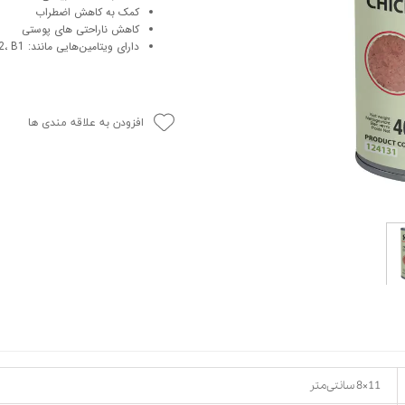
کمک به کاهش اضطراب
حوله سگ
غذا گربه
کاهش ناراحتی های پوستی
ربه
دارای ویتامین‌هایی مانند: C، B12، B3، B6، E، D، K، B9، B2، B1
ر بچه گربه
وله گربه
افزودن به علاقه مندی ها
11×8 سانتی‌متر