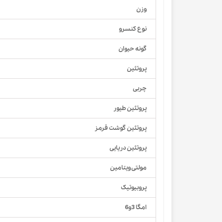
وزن
نوع کنسرو
گونه حیوان
پروتئین
چربی
پروتئین طیور
پروتئین گوشت قرمز
پروتئین دریایی
مولتی ویتامین
پروبیوتیک
امگا 3و6