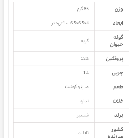
وزن
85 گرم
ابعاد
4×6.5×6.5 سانتی‌متر
گونه
گربه
حیوان
پروتئین
12%
چربی
1%
طعم
مرغ و گوشت
غلات
ندارد
برند
شسیر
کشور
تایلند
سازنده