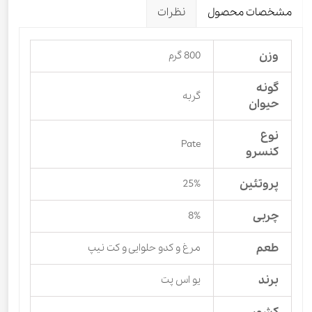
مشخصات محصول
نظرات
وزن
800 گرم
گونه
گربه
حیوان
نوع
Pate
کنسرو
پروتئین
25%
چربی
8%
طعم
مرغ و کدو حلوایی و کت نیپ
برند
یو اس پت