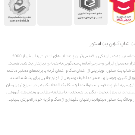
ت شاپ آنلاین پت استور
پت استور به عنوان یکی از قدیمی‌ترین پت شاپ های اینترنتی با بیش از 3000
زار محصول ایرانی و خارجی آماده پاسخگویی به همه ی نیازهای پت شما هست.
ت شاپ پت استور، ویترینی از غذای سگ و غذای گربه با برندهای معتبر مانند:
ویال کنین، جوسرا و .. همراه با طیف وسیعی از لوازم جانبی برای پت شما است.
الای مورد نیاز پت خود را میتوانید با چند کلیک انتخاب کنید و در سریع ترین زمان
مکن درب منزل تحویل بگیرید. همچنین با مطالعه مطالب و ویدیوهای آموزشی
ر وبلاگ پت استور میتوانید راههای نگهداری از سگ و گربه خود را آموزش ببینید.