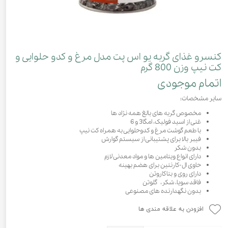
کنسرو غذای گربه یو اس پت مدل مرغ و کدو حلوایی و
کت نیپ وزن 800 گرم
اتمام موجودی
سایر مشخصات:
مخصوص گربه های بالغ همه نژاد ها
غنی از اسید فولیک، امگا3 و 6
با طعم گوشت مرغ و کدوحلوایی به همراه کت نیپ
فیبر بالا برای پشتیبانی از سیستم گوارش
بدون شکر
دارای انواع ویتامین ها و مواد معدنی لازم
حاوی ال-کارنتین برای هضم بهینه
دارای روی و بتاکاروتن
فاقد سویا، شکر، گلوتن
بدون نگهدارنده های مصنوعی
افزودن به علاقه مندی ها