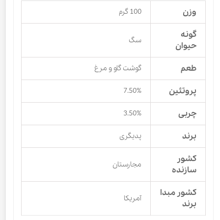
وزن
100 گرم
گونه
سگ
حیوان
طعم
گوشت گاو و مرغ
پروتئین
7.50%
چربی
3.50%
برند
پدیگری
کشور
مجارستان
سازنده
کشور مبدا
آمریکا
برند