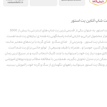
ت شاپ آنلاین پت استور
پت استور به عنوان یکی از قدیمی‌ترین پت شاپ های اینترنتی با بیش از 3000
زار محصول ایرانی و خارجی آماده پاسخگویی به همه ی نیازهای پت شما هست.
ت شاپ پت استور، ویترینی از غذای سگ و غذای گربه با برندهای معتبر مانند:
ویال کنین، جوسرا و .. همراه با طیف وسیعی از لوازم جانبی برای پت شما است.
الای مورد نیاز پت خود را میتوانید با چند کلیک انتخاب کنید و در سریع ترین زمان
مکن درب منزل تحویل بگیرید. همچنین با مطالعه مطالب و ویدیوهای آموزشی
ر وبلاگ پت استور میتوانید راههای نگهداری از سگ و گربه خود را آموزش ببینید.