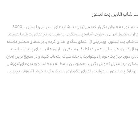
ت شاپ آنلاین پت استور
پت استور به عنوان یکی از قدیمی‌ترین پت شاپ های اینترنتی با بیش از 3000
زار محصول ایرانی و خارجی آماده پاسخگویی به همه ی نیازهای پت شما هست.
ت شاپ پت استور، ویترینی از غذای سگ و غذای گربه با برندهای معتبر مانند:
ویال کنین، جوسرا و .. همراه با طیف وسیعی از لوازم جانبی برای پت شما است.
الای مورد نیاز پت خود را میتوانید با چند کلیک انتخاب کنید و در سریع ترین زمان
مکن درب منزل تحویل بگیرید. همچنین با مطالعه مطالب و ویدیوهای آموزشی
ر وبلاگ پت استور میتوانید راههای نگهداری از سگ و گربه خود را آموزش ببینید.